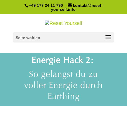
+49 177 24 11 790
kontakt@reset-
yourself.info
Seite wählen
Energie Hack 2:
So gelangst du zu
voller Energie durch
Earthing